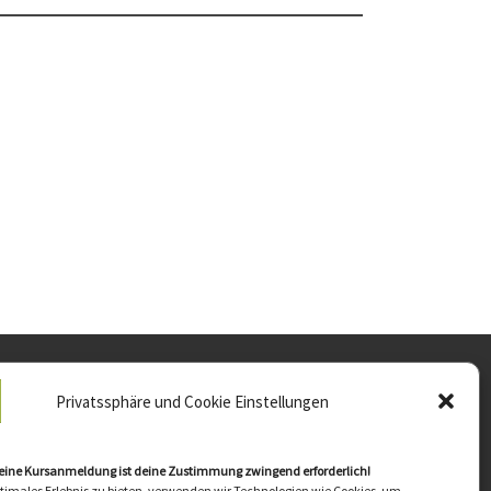
Privatssphäre und Cookie Einstellungen
via Werner
rg-Fröba-Str. 19
65 Alsbach-Hähnlein
 eine Kursanmeldung ist deine Zustimmung zwingend erforderlich!
ptimales Erlebnis zu bieten, verwenden wir Technologien wie Cookies, um