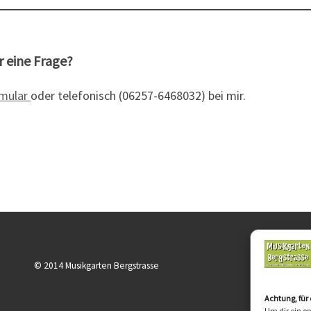
 eine Frage?
mular
oder telefonisch (06257-6468032) bei mir.
© 2014 Musikgarten Bergstrasse
Syl
Geo
646
Achtung, für
Um dir ein o