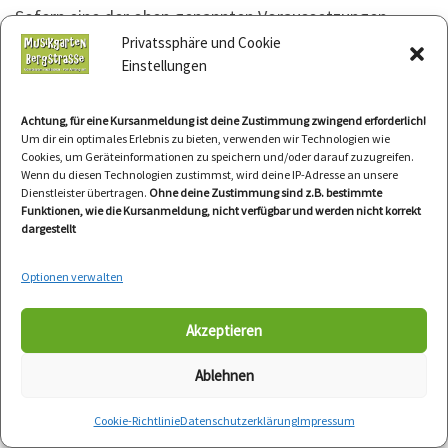
Sofern eine der oben genannten Voraussetzungen
gegeben ist und eine betroffene Person die
Privatssphäre und Cookie
Einstellungen
Einschränkung von personenbezogenen Daten, die bei
der Musikgarten Bergstrasse gespeichert sind,
Achtung, für eine Kursanmeldung ist deine Zustimmung zwingend erforderlich!
verlangen möchte, kann sie sich hierzu jederzeit an
Um dir ein optimales Erlebnis zu bieten, verwenden wir Technologien wie
einen Mitarbeiter des für die Verarbeitung
Cookies, um Geräteinformationen zu speichern und/oder darauf zuzugreifen.
Wenn du diesen Technologien zustimmst, wird deine IP-Adresse an unsere
Verantwortlichen wenden. Der Mitarbeiter der
Dienstleister übertragen.
Ohne deine Zustimmung sind z.B. bestimmte
Musikgarten Bergstrasse wird die Einschränkung der
Funktionen, wie die Kursanmeldung, nicht verfügbar und werden nicht korrekt
dargestellt
Verarbeitung veranlassen.
Optionen verwalten
f) Recht auf Datenübertragbarkeit
Akzeptieren
Jede von der Verarbeitung personenbezogener Daten
Ablehnen
betroffene Person hat das vom Europäischen
Richtlinien- und Verordnungsgeber gewährte Recht, die
Cookie-Richtlinie
Datenschutzerklärung
Impressum
sie betreffenden personenbezogenen Daten, welche